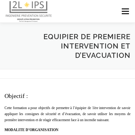
Aller
au
Menu
contenu
ACCUEIL
MAITRISE D’OEUVRE SECURITE-SURETE
EQUIPIER DE PREMIERE
INTERVENTION ET
D’EVACUATION
COORDINATION SSI
FORMATIONS
NOS REFERENCES
CONTACT
Objectif :
Cette formation a pour objectifs de permettre à l’équipier de 1ère intervention de savoir
appliquer les consignes de sécurité et d’évacuation, de savoir utiliser les moyens de
première intervention et de réagir efficacement face à un incendie naissant.
MODALITE D’ORGANISATION