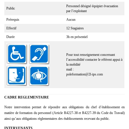
Personnel désigné équipier évacuation
Public
par l’exploitant
Prérequis
Aucun
Effectif
12 Stagiaires
Durée
3h en présentiel
Pour tout renseignement concernant
l’accessibilité contacter le référent appui à
la mobilité
mail :
poleformation@2l-ips.com
CADRE REGLEMENTAIRE
Notre intervention permet de répondre aux obligations du chef d’établissement en
matière de formation du personnel (Article R4227-38 et R4227-39 du Code du Travail)
ainsi qu’aux obligations règlementaires des établissements recevant du public.
INTERVENANTS